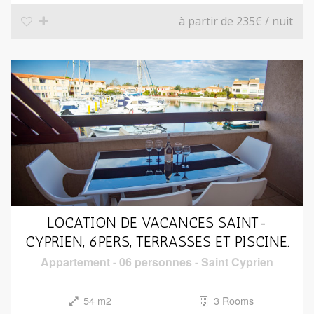
à partir de 235€
/ nuit
LOCATION DE VACANCES SAINT-
CYPRIEN, 6PERS, TERRASSES ET PISCINE.
Appartement
-
06 personnes
-
Saint Cyprien
54 m2
3 Rooms