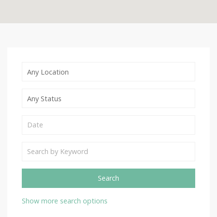
i
o
n
Show more search options