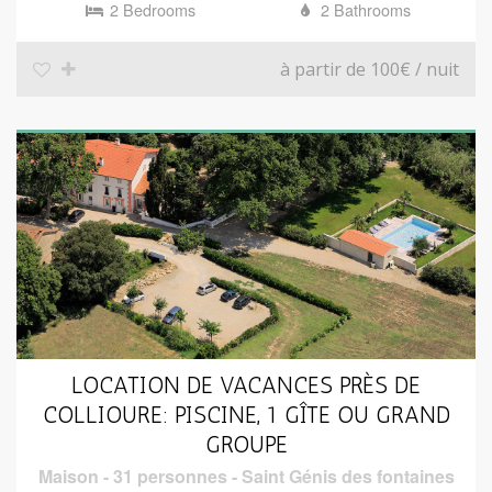
2 Bedrooms
2 Bathrooms
à partir de 100€
/ nuit
LOCATION DE VACANCES PRÈS DE
COLLIOURE: PISCINE, 1 GÎTE OU GRAND
GROUPE
Maison
-
31 personnes
-
Saint Génis des fontaines