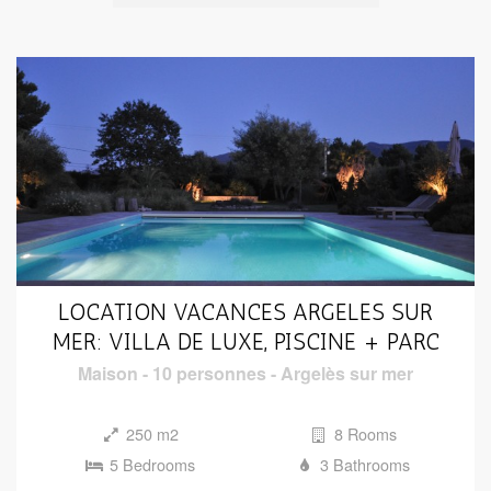
LOCATION VACANCES ARGELES SUR
MER: VILLA DE LUXE, PISCINE + PARC
Maison
-
10 personnes
-
Argelès sur mer
250 m2
8 Rooms
5 Bedrooms
3 Bathrooms