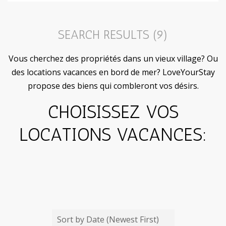
PROPERTY
SEARCH RESULTS (
9
)
FEATURES:
Vous cherchez des propriétés dans un vieux village? Ou
des locations vacances en bord de mer? LoveYourStay
propose des biens qui combleront vos désirs.
Bath Tub
CHOISISSEZ VOS
Bicycles
Children Welcome
LOCATIONS VACANCES:
Exterior
Pets Considered
Wifi
Garden
Private Pool