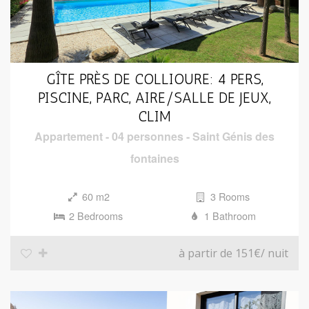
GÎTE PRÈS DE COLLIOURE: 4 PERS,
PISCINE, PARC, AIRE/SALLE DE JEUX,
CLIM
Appartement
-
04 personnes
-
Saint Génis des
fontaines
60 m2
3 Rooms
2 Bedrooms
1 Bathroom
à partir de 151€
/ nuit