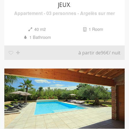
JEUX.
Appartement
-
03 personnes
-
Argelès sur mer
40 m2
1 Room
1 Bathroom
à partir de96€
/ nuit