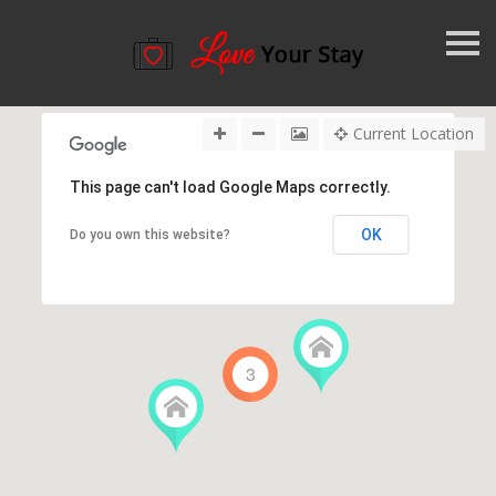
k
i
Current Location
p
This page can't load Google Maps correctly.
n
OK
Do you own this website?
a
v
i
3
g
a
t