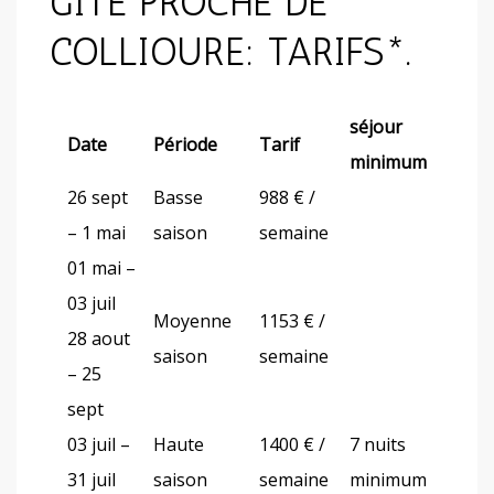
GÎTE PROCHE DE
COLLIOURE: TARIFS*.
séjour
Date
Période
Tarif
minimum
26 sept
Basse
988 € /
– 1 mai
saison
semaine
01 mai –
03 juil
Moyenne
1153 € /
28 aout
saison
semaine
– 25
sept
03 juil –
Haute
1400 € /
7 nuits
31 juil
saison
semaine
minimum