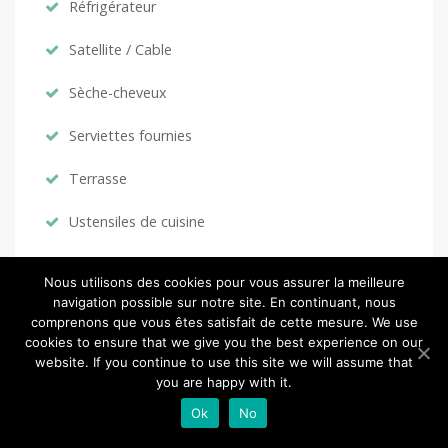
Réfrigérateur
Satellite / Cable
Sèche-cheveux
Serviettes fournies
Terrasse
Ustensiles de cuisine
Vélos
Nous utilisons des cookies pour vous assurer la meilleure
navigation possible sur notre site. En continuant, nous
Wifi
comprenons que vous êtes satisfait de cette mesure. We use
cookies to ensure that we give you the best experience on our
website. If you continue to use this site we will assume that
you are happy with it.
LOCATION
Ok
No