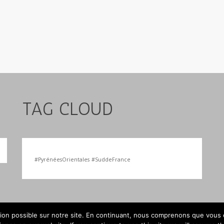
TAG CLOUD
#PyrénéesOrientales
#SuddeFrance
tion possible sur notre site. En continuant, nous comprenons que vous