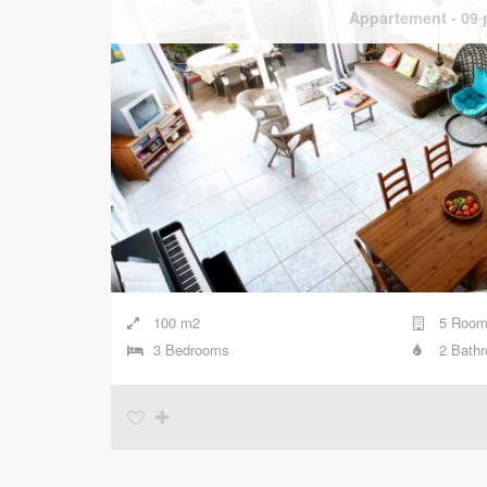
Appartement
-
09 
100 m2
5 Room
3 Bedrooms
2 Bath