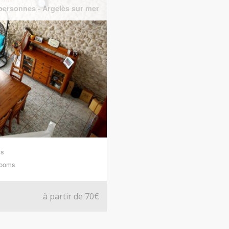
personnes
-
Argelès sur mer
s
rooms
à partir de 70€