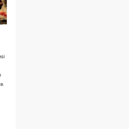
nsi
e
e.