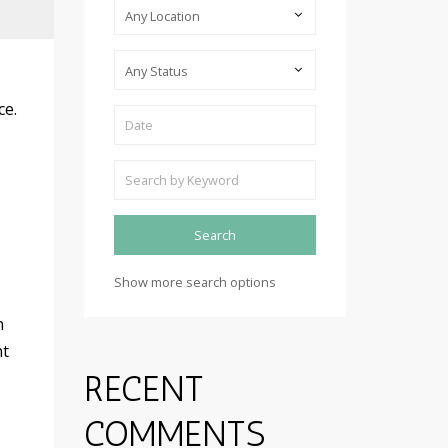
Any Location
Any Status
ce.
Show more search options
n
PROPERTY
nt
RECENT
FEATURES:
COMMENTS