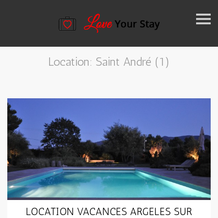
k
i
Location: Saint André (1)
p
n
a
v
i
g
a
t
LOCATION VACANCES ARGELES SUR