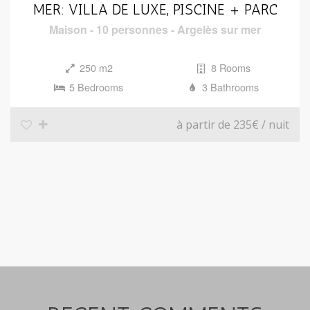
i
MER: VILLA DE LUXE, PISCINE + PARC
o
Maison
-
10 personnes
-
Argelès sur mer
n
250 m2
8 Rooms
5 Bedrooms
3 Bathrooms
à partir de 235€
/ nuit